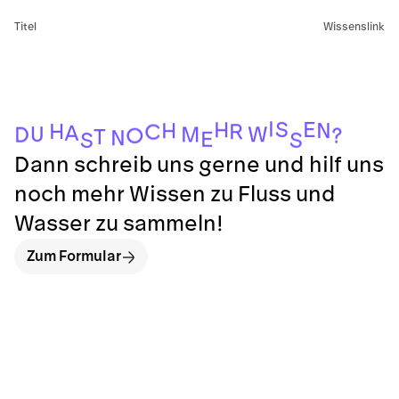
Titel
Wissenslink
I
S
E
H
N
H
H
R
C
A
U
W
M
D
?
O
T
N
E
S
S
Dann schreib uns gerne und hilf uns
noch mehr Wissen zu Fluss und
Wasser zu sammeln!
Zum Formular