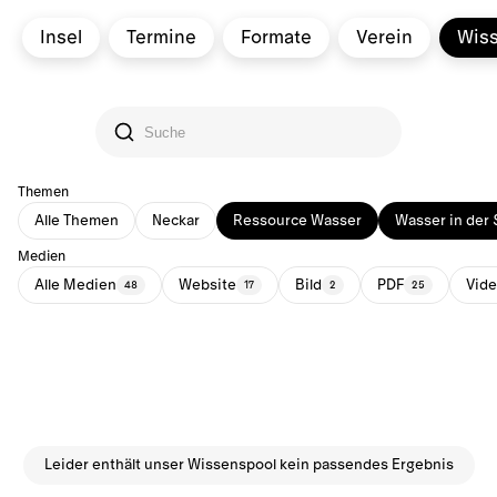
Insel
Termine
Formate
Verein
Wis
Themen
Alle Themen
Neckar
Ressource Wasser
Wasser in der 
Medien
Alle Medien
Website
Bild
PDF
Vid
48
17
2
25
Leider enthält unser Wissenspool kein passendes Ergebnis