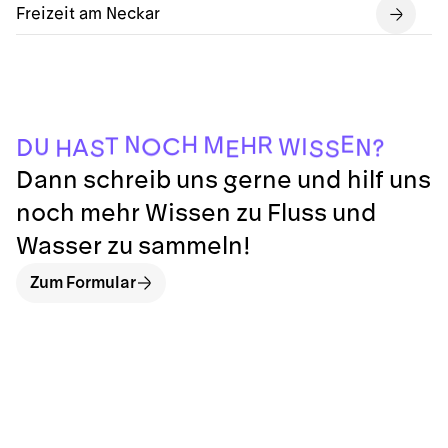
Freizeit am Neckar
S
E
S
S
H
?
D
A
N
O
W
U
C
I
T
H
M
R
N
H
E
Dann schreib uns gerne und hilf uns
noch mehr Wissen zu Fluss und
Wasser zu sammeln!
Zum Formular