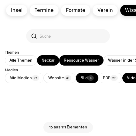
Insel
Termine
Formate
Verein
Wis
Themen
Alle Themen
Neckar
Ressource Wasser
Wasser in der 
Medien
Alle Medien
Website
Bild
PDF
Vide
77
31
8
27
16 aus 111 Elementen