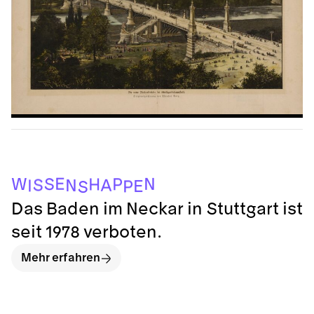
S
P
E
I
N
A
S
H
P
S
W
N
E
Das Baden im Neckar in Stuttgart ist
seit 1978 verboten.
Mehr erfahren