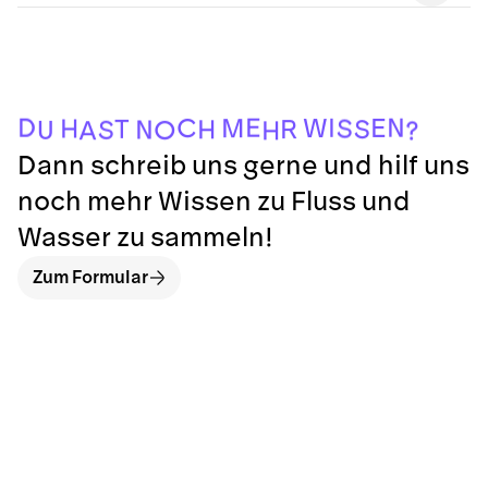
?
H
A
O
U
S
N
H
S
R
T
S
H
M
W
E
C
I
N
D
E
Dann schreib uns gerne und hilf uns
noch mehr Wissen zu Fluss und
Wasser zu sammeln!
Zum Formular