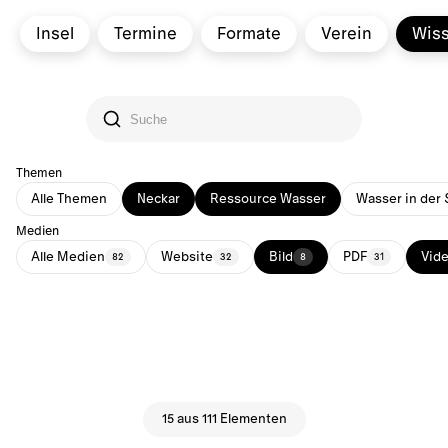
Insel
Termine
Formate
Verein
Wis
Themen
Alle Themen
Neckar
Ressource Wasser
Wasser in der 
Medien
Alle Medien
Website
Bild
PDF
Vid
82
32
8
31
15 aus 111 Elementen