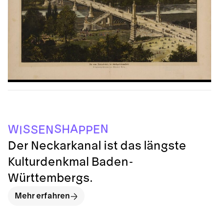
I
P
P
N
S
E
E
W
H
S
N
A
S
Der Neckarkanal ist das längste
Kulturdenkmal Baden-
Württembergs.
Mehr erfahren