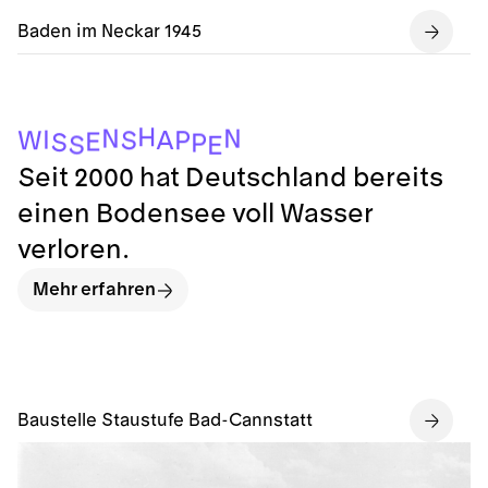
Baden im Neckar 1945
E
S
P
S
E
S
W
P
A
I
N
N
H
Seit 2000 hat Deutschland bereits
einen Bodensee voll Wasser
verloren.
Mehr erfahren
Baustelle Staustufe Bad-Cannstatt