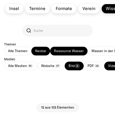
Insel
Termine
Formate
Verein
Wis
Themen
Alle Themen
Neckar
Ressource Wasser
Wasser in der 
Medien
Alle Medien
Website
Bild
PDF
Vid
90
37
8
38
12 aus 103 Elementen