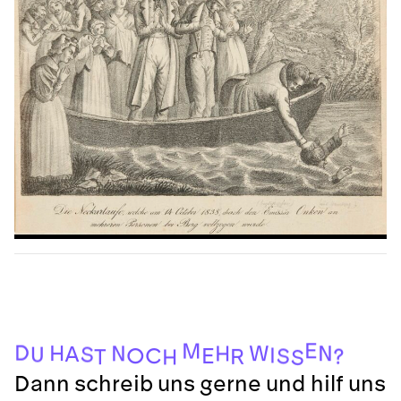
S
H
T
R
?
S
E
O
C
I
U
S
A
H
N
N
W
H
D
M
E
Dann schreib uns gerne und hilf uns