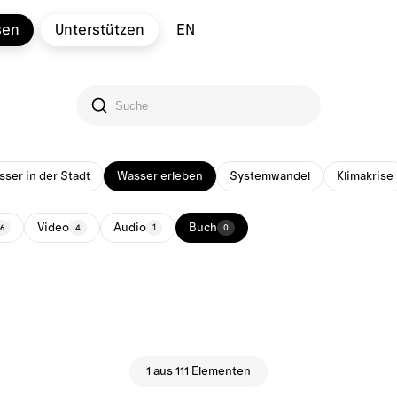
sen
Unterstützen
EN
ser in der Stadt
Wasser erleben
Systemwandel
Klimakrise
Video
Audio
Buch
16
4
1
0
1 aus 111 Elementen