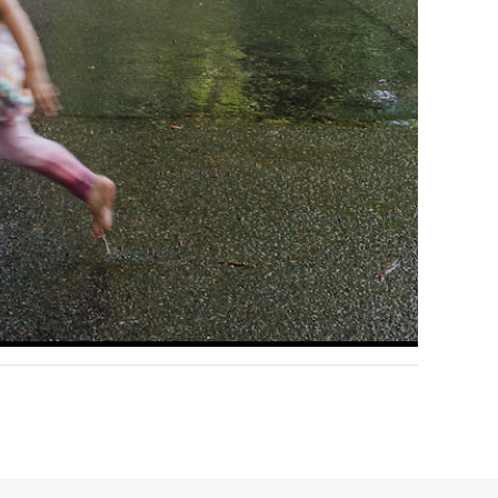
sel.eu hallo@necka
ändern.