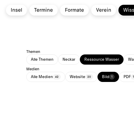
Insel
Termine
Formate
Verein
Wis
Themen
Alle Themen
Neckar
Ressource Wasser
Was
Medien
Alle Medien
Website
Bild
PDF
42
20
1