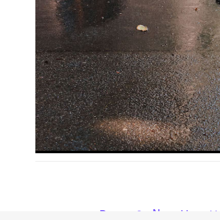
hallo@neckarinse
Je nac
U
T
H
E
O
A
C
M
H
S
D
H
N