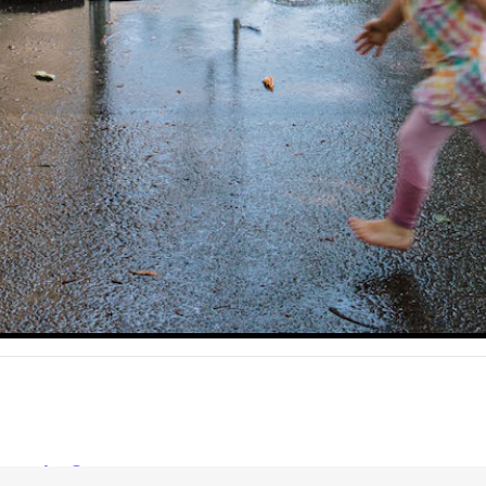
l.eu hallo@neckarin
Inselsaison: Mai - September
Öffnungszeiten: Sonntags 13 - 18 Uhr.
h Wetterlage können sich die Öffnungszeiten kurzfristig 
Kontakt:
+49 176 48087366
hallo@neckarinsel.eu
Instagram
Facebook
Maps
Impressum
Datenschutz
W
N
S
E
R
?
I
S