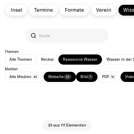
Insel
Termine
Formate
Verein
Wis
Themen
Alle Themen
Neckar
Ressource Wasser
Wasser in der 
Medien
Alle Medien
Website
Bild
PDF
Vide
42
20
1
16
25 aus 111 Elementen