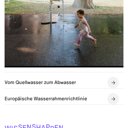
Vom Quellwasser zum Abwasser
Europäische Wasserrahmenrichtlinie
S
P
S
N
H
E
A
E
N
S
W