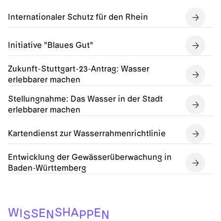
Internationaler Schutz für den Rhein
Initiative "Blaues Gut"
Zukunft-Stuttgart-23-Antrag: Wasser
erlebbarer machen
Stellungnahme: Das Wasser in der Stadt
erlebbarer machen
Kartendienst zur Wasserrahmenrichtlinie
Entwicklung der Gewässerüberwachung in
Baden-Württemberg
H
S
W
A
E
E
I
S
P
N
P
N
S