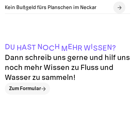
Kein Bußgeld fürs Planschen im Neckar
I
H
E
N
D
S
U
A
N
H
T
O
S
H
?
W
R
E
C
S
M
Dann schreib uns gerne und hilf uns
noch mehr Wissen zu Fluss und
Wasser zu sammeln!
Zum Formular