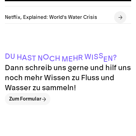
Netflix, Explained: World's Water Crisis
S
D
U
W
S
O
H
I
?
R
A
S
H
N
H
N
T
C
E
M
E
Dann schreib uns gerne und hilf uns
noch mehr Wissen zu Fluss und
Wasser zu sammeln!
Zum Formular