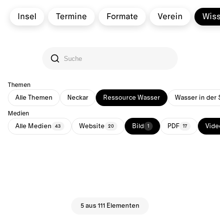
Insel
Termine
Formate
Verein
Wis
Themen
Alle Themen
Neckar
Ressource Wasser
Wasser in der 
Medien
Alle Medien
Website
Bild
PDF
Vide
43
20
1
17
5 aus 111 Elementen