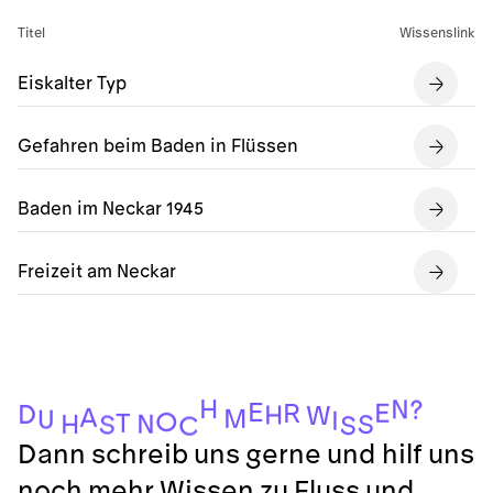
Titel
Wissenslink
Eiskalter Typ
Gefahren beim Baden in Flüssen
Baden im Neckar 1945
Freizeit am Neckar
H
N
?
E
E
R
D
H
W
A
M
U
I
O
T
N
H
S
S
S
C
Dann schreib uns gerne und hilf uns
noch mehr Wissen zu Fluss und