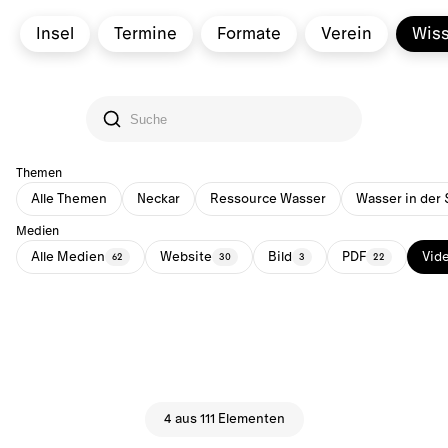
Insel
Termine
Formate
Verein
Wis
Themen
Alle Themen
Neckar
Ressource Wasser
Wasser in der 
Medien
Alle Medien
Website
Bild
PDF
Vid
62
30
3
22
4 aus 111 Elementen