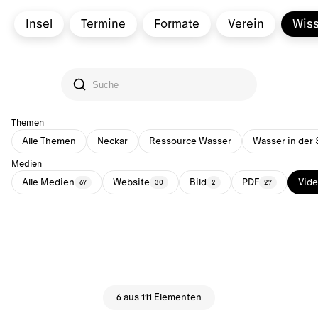
Insel
Termine
Formate
Verein
Wis
Themen
Alle Themen
Neckar
Ressource Wasser
Wasser in der 
Medien
Alle Medien
Website
Bild
PDF
Vid
67
30
2
27
6 aus 111 Elementen