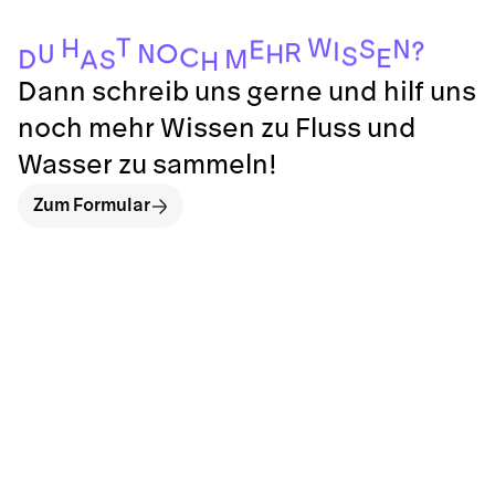
T
W
H
S
N
E
?
I
R
N
O
U
H
S
C
E
M
D
S
A
H
Dann schreib uns gerne und hilf uns
noch mehr Wissen zu Fluss und
Wasser zu sammeln!
Zum Formular