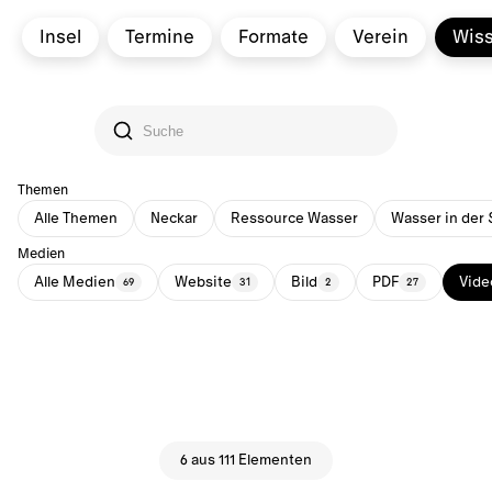
Insel
Termine
Formate
Verein
Wis
Themen
Alle Themen
Neckar
Ressource Wasser
Wasser in der 
Medien
Alle Medien
Website
Bild
PDF
Vide
69
31
2
27
6 aus 111 Elementen