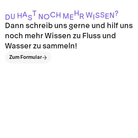
H
?
T
A
C
S
H
W
S
N
H
M
E
R
U
N
O
I
E
D
S
Dann schreib uns gerne und hilf uns
noch mehr Wissen zu Fluss und
Wasser zu sammeln!
Zum Formular