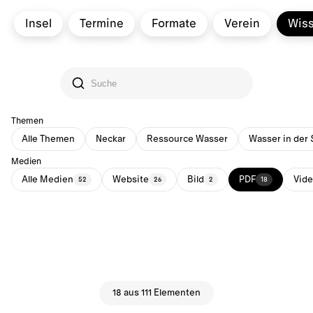
Insel
Termine
Formate
Verein
Wis
Themen
Alle Themen
Neckar
Ressource Wasser
Wasser in der 
Medien
Alle Medien
Website
Bild
PDF
Vid
52
26
2
18
18 aus 111 Elementen