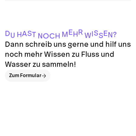
R
E
S
E
S
D
A
I
H
M
?
H
T
N
U
W
S
N
H
O
C
Dann schreib uns gerne und hilf uns
noch mehr Wissen zu Fluss und
Wasser zu sammeln!
Zum Formular