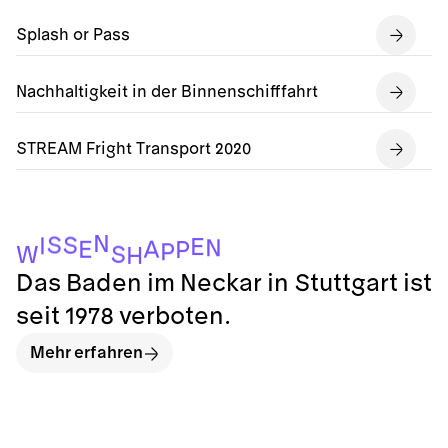
Splash or Pass
Nachhaltigkeit in der Binnenschifffahrt
STREAM Fright Transport 2020
N
S
S
I
E
N
A
E
P
P
S
W
H
Das Baden im Neckar in Stuttgart ist
seit 1978 verboten.
Mehr erfahren