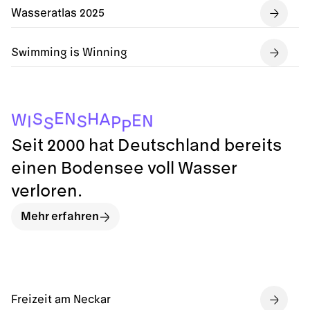
Wasseratlas 2025
Swimming is Winning
E
N
H
S
A
W
E
N
S
I
P
S
P
Seit 2000 hat Deutschland bereits
einen Bodensee voll Wasser
verloren.
Mehr erfahren
Freizeit am Neckar