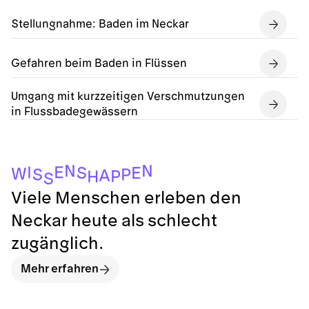
Stellungnahme: Baden im Neckar
Gefahren beim Baden in Flüssen
Umgang mit kurzzeitigen Verschmutzungen
in Flussbadegewässern
N
N
E
I
S
E
W
P
S
A
P
H
S
Viele Menschen erleben den
Neckar heute als schlecht
zugänglich.
Mehr erfahren