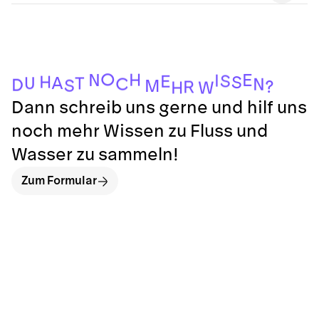
O
H
E
N
I
S
E
H
S
A
U
T
C
N
D
S
M
?
R
H
W
Dann schreib uns gerne und hilf uns
noch mehr Wissen zu Fluss und
Wasser zu sammeln!
Zum Formular