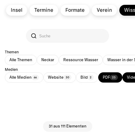
Insel
Termine
Formate
Verein
Wis
Themen
Alle Themen
Neckar
Ressource Wasser
Wasser in der 
Medien
Alle Medien
Website
Bild
PDF
Vid
66
30
2
25
31 aus 111 Elementen