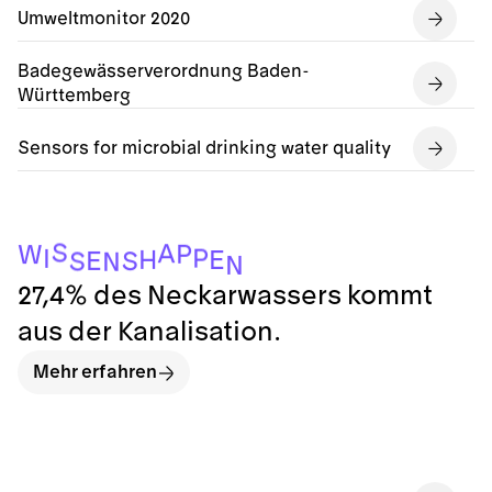
Umweltmonitor 2020
Badegewässerverordnung Baden-
Württemberg
Sensors for microbial drinking water quality
S
A
P
W
P
I
H
E
E
S
S
N
N
27,4% des Neckarwassers kommt
aus der Kanalisation.
Mehr erfahren