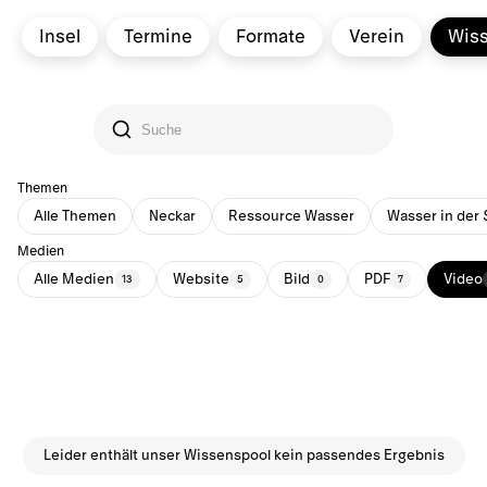
Insel
Termine
Formate
Verein
Wis
Themen
Alle Themen
Neckar
Ressource Wasser
Wasser in der 
Medien
Alle Medien
Website
Bild
PDF
Video
13
5
0
7
Leider enthält unser Wissenspool kein passendes Ergebnis