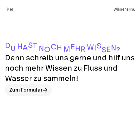
Titel
Wissenslink
S
D
T
S
H
E
C
W
A
H
N
I
N
U
H
M
R
E
O
S
?
Dann schreib uns gerne und hilf uns
noch mehr Wissen zu Fluss und
Wasser zu sammeln!
Zum Formular