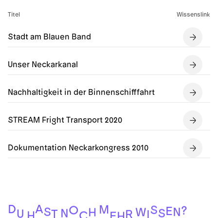
Titel
Wissenslink
Stadt am Blauen Band
Unser Neckarkanal
Nachhaltigkeit in der Binnenschifffahrt
STREAM Fright Transport 2020
Dokumentation Neckarkongress 2010
A
D
M
S
O
?
E
S
N
W
H
S
N
U
T
R
I
H
C
E
H