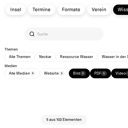
Insel
Termine
Formate
Verein
Wis
Themen
Alle Themen
Neckar
Ressource Wasser
Wasser in der 
Medien
Alle Medien
Website
Bild
PDF
Video
9
3
0
5
5 aus 103 Elementen