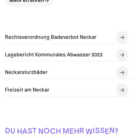
Mehr erfahren
Rechtsverordnung Badeverbot Neckar
Lagebericht Kommunales Abwasser 2023
Neckarsturzbäder
Freizeit am Neckar
N
S
I
S
D
R
O
T
S
U
M
C
H
H
N
A
E
?
E
H
W