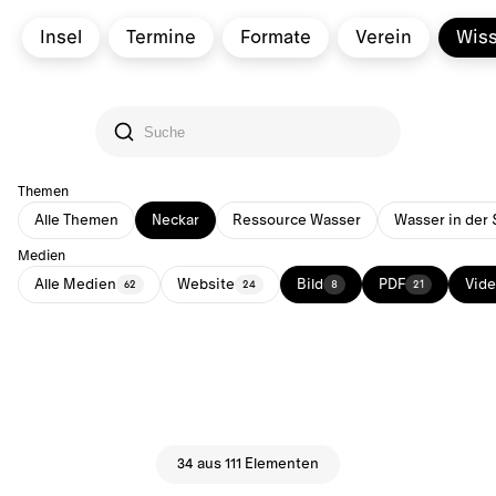
Insel
Termine
Formate
Verein
Wis
Themen
Alle Themen
Neckar
Ressource Wasser
Wasser in der 
Medien
Alle Medien
Website
Bild
PDF
Vid
62
24
8
21
34 aus 111 Elementen