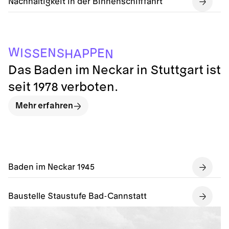
Nachhaltigkeit in der Binnenschifffahrt
W
P
N
E
I
E
S
S
S
P
A
H
N
Das Baden im Neckar in Stuttgart ist
seit 1978 verboten.
Mehr erfahren
Baden im Neckar 1945
Baustelle Staustufe Bad-Cannstatt