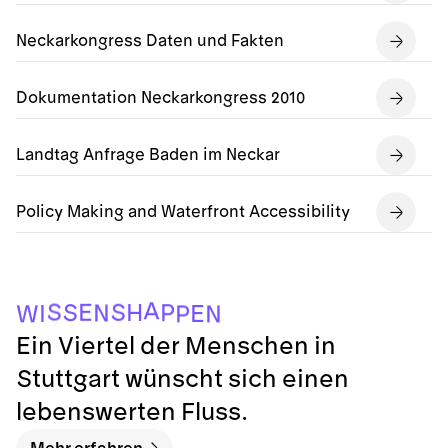
Neckarkongress Daten und Fakten
Dokumentation Neckarkongress 2010
Landtag Anfrage Baden im Neckar
Policy Making and Waterfront Accessibility
A
S
S
E
H
S
P
N
I
E
W
N
P
Ein Viertel der Menschen in
Stuttgart wünscht sich einen
lebenswerten Fluss.