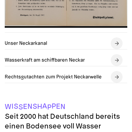
Unser Neckarkanal
Wasserkraft am schiffbaren Neckar
Rechtsgutachten zum Projekt Neckarwelle
A
P
S
I
E
S
N
H
E
N
W
S
P
Seit 2000 hat Deutschland bereits
einen Bodensee voll Wasser