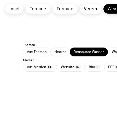
Insel
Termine
Formate
Verein
Wis
Themen
Alle Themen
Neckar
Ressource Wasser
Was
Medien
Alle Medien
Website
Bild
PDF
84
39
3