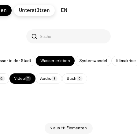
sen
Unterstützen
EN
ser in der Stadt
Wasser erleben
Systemwandel
Klimakrise
Video
Audio
Buch
32
7
3
0
7 aus 111 Elementen