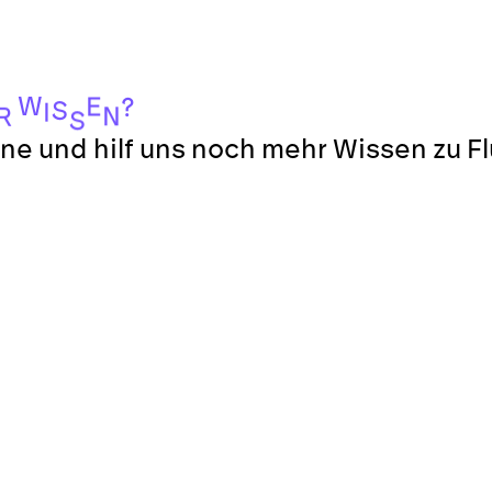
W
E
?
S
I
N
R
S
ne und hilf uns noch mehr Wissen zu F