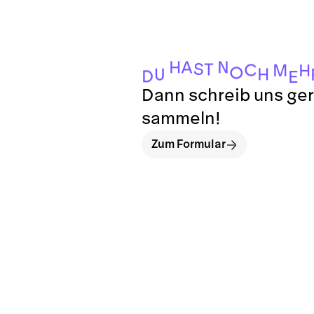
H
N
A
S
T
C
M
H
O
H
U
D
E
Dann schreib uns ger
sammeln!
Zum Formular