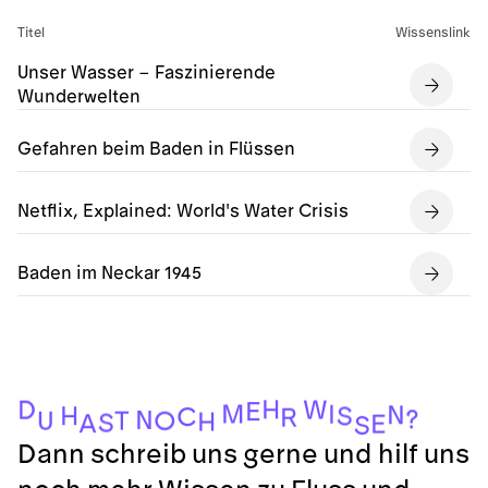
Titel
Wissenslink
Unser Wasser – Faszinierende
Wunderwelten
Gefahren beim Baden in Flüssen
Netflix, Explained: World's Water Crisis
Baden im Neckar 1945
H
W
D
E
M
I
N
H
S
C
R
?
N
T
O
U
H
S
A
E
S
Dann schreib uns gerne und hilf uns