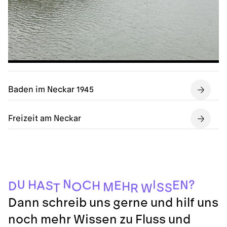
Baden im Neckar 1945
Freizeit am Neckar
N
I
?
U
H
N
E
C
E
A
H
S
D
H
O
M
S
S
T
W
R
Dann schreib uns gerne und hilf uns
noch mehr Wissen zu Fluss und