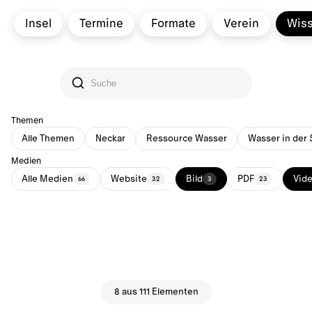
Insel
Termine
Formate
Verein
Wis
Themen
Alle Themen
Neckar
Ressource Wasser
Wasser in der 
Medien
Alle Medien
Website
Bild
PDF
Vid
66
32
3
23
8 aus 111 Elementen