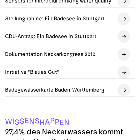
Sensors for microbial drinking water quality
Stellungnahme: Ein Badesee in Stuttgart
CDU-Antrag: Ein Badesee in Stuttgart
Dokumentation Neckarkongress 2010
Initiative "Blaues Gut"
Badegewässerkarte Baden-Württemberg
P
E
S
S
N
I
W
P
A
S
N
H
E
27,4% des Neckarwassers kommt