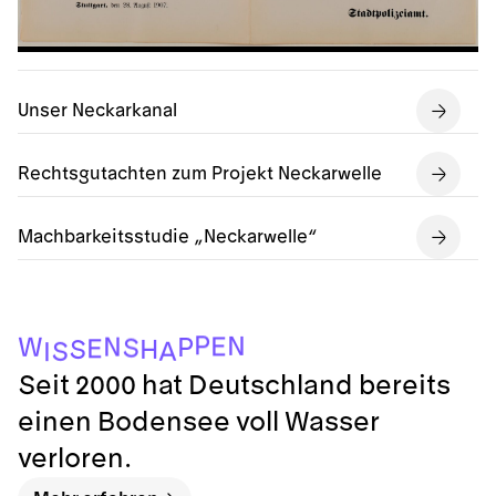
Unser Neckarkanal
Rechtsgutachten zum Projekt Neckarwelle
Machbarkeitsstudie „Neckarwelle“
P
N
E
N
W
P
S
E
H
S
A
S
I
Seit 2000 hat Deutschland bereits
einen Bodensee voll Wasser
verloren.