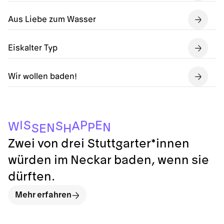
Aus Liebe zum Wasser
Eiskalter Typ
Wir wollen baden!
P
E
I
S
A
S
W
N
P
N
S
H
E
Zwei von drei Stuttgarter*innen
würden im Neckar baden, wenn sie
dürften.
Mehr erfahren