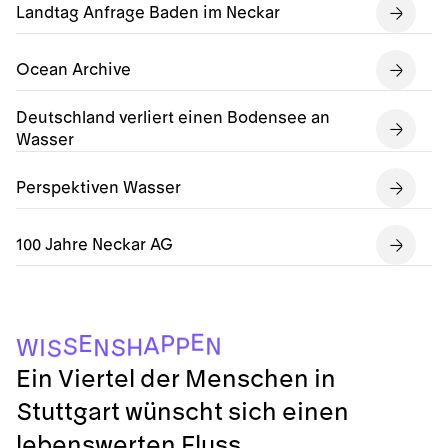
Landtag Anfrage Baden im Neckar
Ocean Archive
Deutschland verliert einen Bodensee an
Wasser
Perspektiven Wasser
100 Jahre Neckar AG
E
E
P
A
N
P
S
H
W
S
I
N
S
Ein Viertel der Menschen in
Stuttgart wünscht sich einen
lebenswerten Fluss.