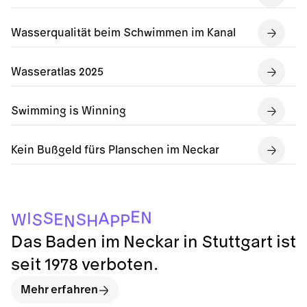
Wasserqualität beim Schwimmen im Kanal
Wasseratlas 2025
Swimming is Winning
Kein Bußgeld fürs Planschen im Neckar
E
N
S
I
A
E
S
W
S
P
H
P
N
Das Baden im Neckar in Stuttgart ist
seit 1978 verboten.
Mehr erfahren