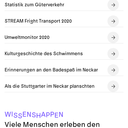
Statistik zum Güterverkehr
STREAM Fright Transport 2020
Umweltmonitor 2020
Kulturgeschichte des Schwimmens
Erinnerungen an den Badespaß im Neckar
Als die Stuttgarter im Neckar planschten
I
E
W
P
N
A
N
S
P
E
S
H
S
Viele Menschen erleben den