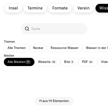
Insel
Termine
Formate
Verein
Wis
Themen
Alle Themen
Neckar
Ressource Wasser
Wasser in der 
Medien
Alle Medien
Website
Bild
PDF
Vide
71
32
3
26
71 aus 111 Elementen