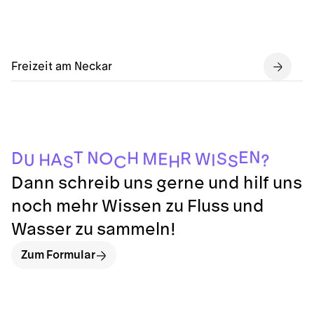
Freizeit am Neckar
N
E
T
N
H
D
R
O
S
M
W
E
A
H
U
I
?
S
H
S
C
Dann schreib uns gerne und hilf uns
noch mehr Wissen zu Fluss und
Wasser zu sammeln!
Zum Formular