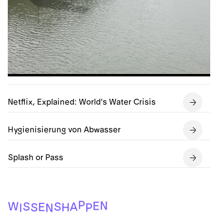
Netflix, Explained: World's Water Crisis
Hygienisierung von Abwasser
Splash or Pass
P
N
E
W
S
S
A
E
H
S
P
I
N