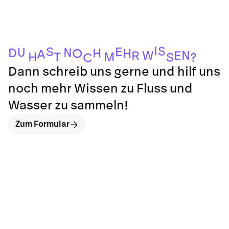
I
S
S
E
U
N
D
H
O
H
A
N
W
E
R
H
M
T
S
?
C
Dann schreib uns gerne und hilf uns
noch mehr Wissen zu Fluss und
Wasser zu sammeln!
Zum Formular