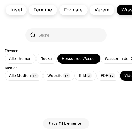
Insel
Termine
Formate
Verein
Wis
Themen
Alle Themen
Neckar
Ressource Wasser
Wasser in der 
Medien
Alle Medien
Website
Bild
PDF
Vid
84
39
3
32
7 aus 111 Elementen