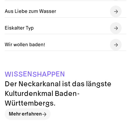
Aus Liebe zum Wasser
Eiskalter Typ
Wir wollen baden!
P
N
E
S
E
N
H
S
A
I
W
P
S
Der Neckarkanal ist das längste
Kulturdenkmal Baden-
Württembergs.
Mehr erfahren