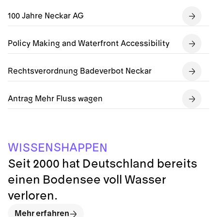
100 Jahre Neckar AG
Policy Making and Waterfront Accessibility
Rechtsverordnung Badeverbot Neckar
Antrag Mehr Fluss wagen
S
A
W
N
E
H
S
P
S
I
E
N
P
Seit 2000 hat Deutschland bereits
einen Bodensee voll Wasser
verloren.
Mehr erfahren