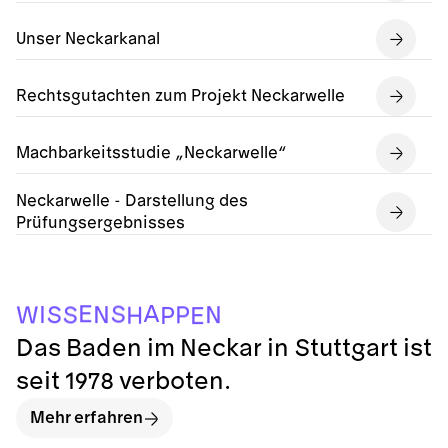
Unser Neckarkanal
Rechtsgutachten zum Projekt Neckarwelle
Machbarkeitsstudie „Neckarwelle“
Neckarwelle - Darstellung des
Prüfungsergebnisses
A
E
S
I
S
N
N
P
W
S
H
P
E
Das Baden im Neckar in Stuttgart ist
seit 1978 verboten.
Mehr erfahren