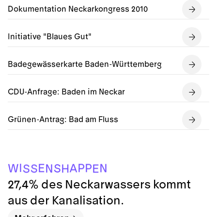
Dokumentation Neckarkongress 2010
Initiative "Blaues Gut"
Badegewässerkarte Baden-Württemberg
CDU-Anfrage: Baden im Neckar
Grünen-Antrag: Bad am Fluss
I
P
P
E
N
A
W
S
N
S
H
E
S
27,4% des Neckarwassers kommt
aus der Kanalisation.