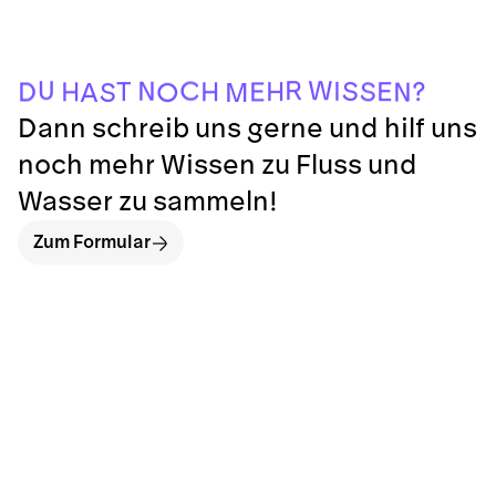
R
W
U
C
N
I
S
?
H
T
E
H
S
H
E
D
N
O
S
M
A
Dann schreib uns gerne und hilf uns
noch mehr Wissen zu Fluss und
Wasser zu sammeln!
Zum Formular