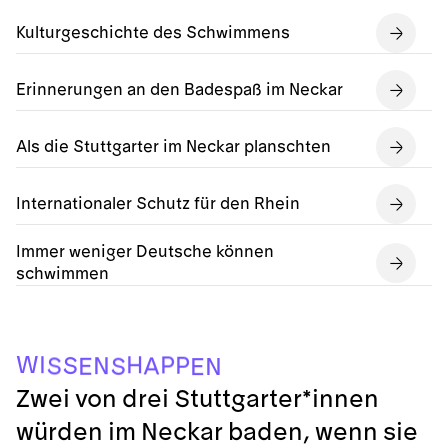
Kulturgeschichte des Schwimmens
Erinnerungen an den Badespaß im Neckar
Als die Stuttgarter im Neckar planschten
Internationaler Schutz für den Rhein
Immer weniger Deutsche können
schwimmen
W
I
H
P
P
S
N
S
A
S
E
N
E
Zwei von drei Stuttgarter*innen
würden im Neckar baden, wenn sie