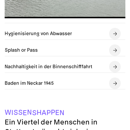
Hygienisierung von Abwasser
Splash or Pass
Nachhaltigkeit in der Binnenschifffahrt
Baden im Neckar 1945
N
P
W
S
S
H
I
E
P
A
N
S
E
Ein Viertel der Menschen in