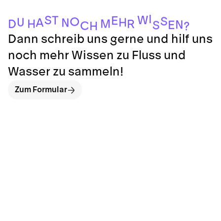
I
W
S
T
E
S
O
U
H
A
N
M
H
D
R
N
E
S
C
H
?
Dann schreib uns gerne und hilf uns
noch mehr Wissen zu Fluss und
Wasser zu sammeln!
Zum Formular