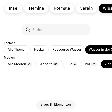
Insel
Termine
Formate
Verein
Wis
Themen
Alle Themen
Neckar
Ressource Wasser
Wasser in der 
Medien
Alle Medien
Website
Bild
PDF
Vide
79
36
4
29
6 aus 111 Elementen