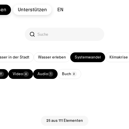
sen
Unterstützen
EN
ser in der Stadt
Wasser erleben
Systemwandel
Klimakrise
Video
Audio
Buch
17
4
1
2
25 aus 111 Elementen