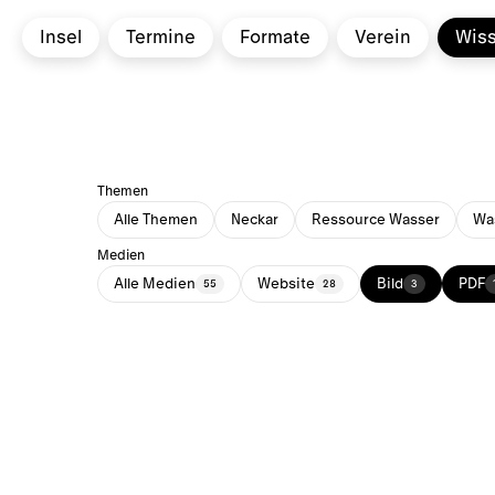
Insel
Termine
Formate
Verein
Wis
Themen
Alle Themen
Neckar
Ressource Wasser
Was
Medien
Alle Medien
Website
Bild
PDF
55
28
3