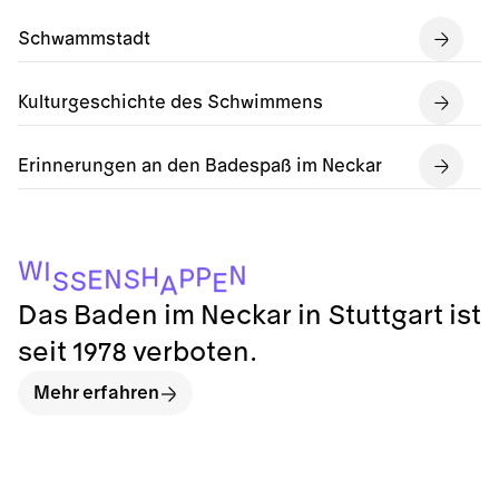
Schwammstadt
Kulturgeschichte des Schwimmens
Erinnerungen an den Badespaß im Neckar
W
I
N
P
H
P
N
S
E
S
S
E
A
Das Baden im Neckar in Stuttgart ist
seit 1978 verboten.
Mehr erfahren