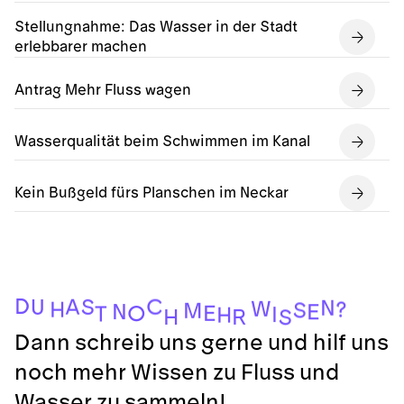
Stellungnahme: Das Wasser in der Stadt
erlebbarer machen
Antrag Mehr Fluss wagen
Wasserqualität beim Schwimmen im Kanal
Kein Bußgeld fürs Planschen im Neckar
D
C
A
S
U
N
W
?
H
S
M
N
E
E
O
T
I
H
R
H
S
Dann schreib uns gerne und hilf uns
noch mehr Wissen zu Fluss und
Wasser zu sammeln!