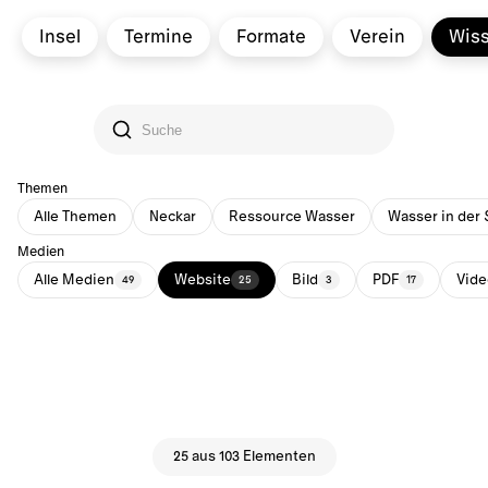
Insel
Termine
Formate
Verein
Wis
Themen
Alle Themen
Neckar
Ressource Wasser
Wasser in der 
Medien
Alle Medien
Website
Bild
PDF
Vide
49
25
3
17
25 aus 103 Elementen