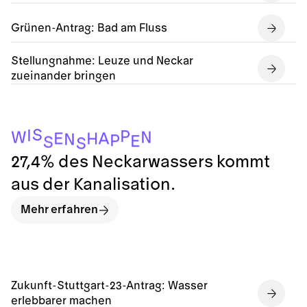
Grünen-Antrag: Bad am Fluss
Stellungnahme: Leuze und Neckar
zueinander bringen
S
I
P
W
N
A
E
H
N
P
E
S
S
27,4% des Neckarwassers kommt
aus der Kanalisation.
Mehr erfahren
Zukunft-Stuttgart-23-Antrag: Wasser
erlebbarer machen