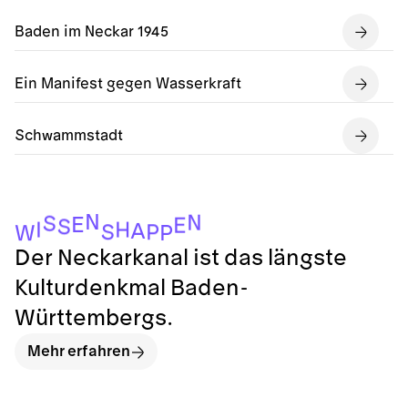
Baden im Neckar 1945
Ein Manifest gegen Wasserkraft
Schwammstadt
N
N
S
E
E
S
I
H
A
S
P
P
W
Der Neckarkanal ist das längste
Kulturdenkmal Baden-
Württembergs.
Mehr erfahren