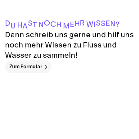
R
O
S
S
D
E
S
H
N
C
W
I
E
?
H
N
T
H
U
M
A
Dann schreib uns gerne und hilf uns
noch mehr Wissen zu Fluss und
Wasser zu sammeln!
Zum Formular