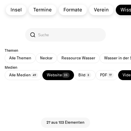
Insel
Termine
Formate
Verein
Wis
Themen
Alle Themen
Neckar
Ressource Wasser
Wasser in der 
Medien
Alle Medien
Website
Bild
PDF
Vide
49
25
3
17
27 aus 103 Elementen