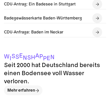
CDU-Antrag: Ein Badesee in Stuttgart
Badegewässerkarte Baden-Württemberg
CDU-Anfrage: Baden im Neckar
E
A
S
P
W
S
N
H
S
N
E
I
P
Seit 2000 hat Deutschland bereits
einen Bodensee voll Wasser
verloren.
Mehr erfahren