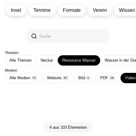
Insel
Termine
Formate
Verein
Wissen
Themen
Alle Themen
Neckar
Ressource Wasser
Wasser in der Sta
Medien
Alle Medien
Website
Bild
PDF
Video
73
35
3
29
4 aus 103 Elementen