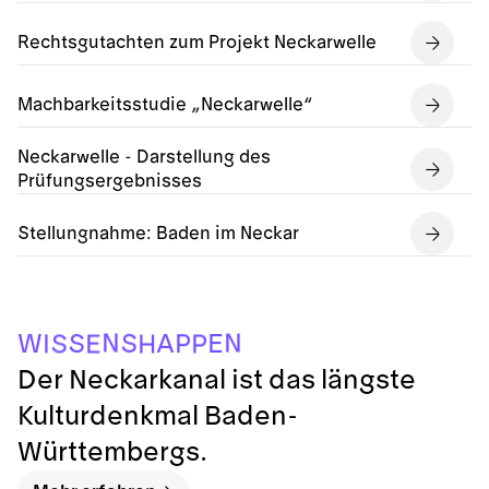
Rechtsgutachten zum Projekt Neckarwelle
Machbarkeitsstudie „Neckarwelle“
Neckarwelle - Darstellung des
Prüfungsergebnisses
Stellungnahme: Baden im Neckar
N
N
S
S
E
A
W
P
S
I
P
H
E
Der Neckarkanal ist das längste
Kulturdenkmal Baden-
Württembergs.