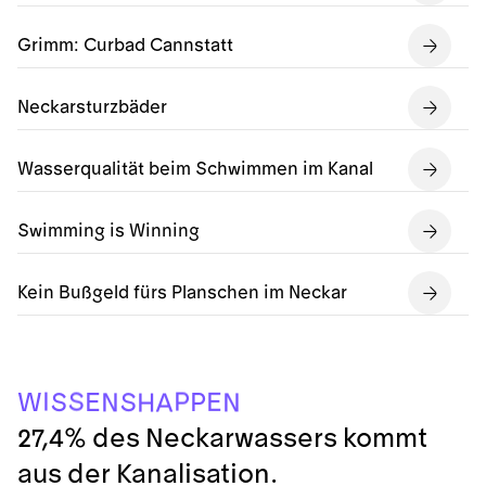
Grimm: Curbad Cannstatt
Neckarsturzbäder
Wasserqualität beim Schwimmen im Kanal
Swimming is Winning
Kein Bußgeld fürs Planschen im Neckar
P
I
S
E
P
E
W
S
S
N
N
H
A
27,4% des Neckarwassers kommt
aus der Kanalisation.