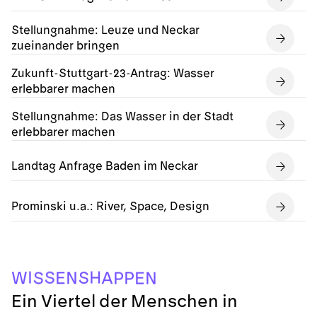
Stellungnahme: Leuze und Neckar
zueinander bringen
Zukunft-Stuttgart-23-Antrag: Wasser
erlebbarer machen
Stellungnahme: Das Wasser in der Stadt
erlebbarer machen
Landtag Anfrage Baden im Neckar
Prominski u.a.: River, Space, Design
I
H
S
S
W
N
A
E
P
S
P
N
E
Ein Viertel der Menschen in