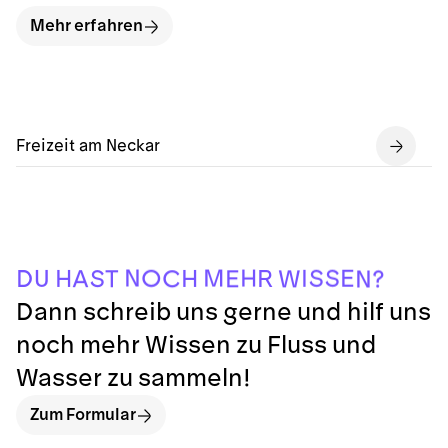
Mehr erfahren
Freizeit am Neckar
N
H
M
S
O
E
S
I
H
U
H
D
R
S
C
A
T
E
W
N
?
Dann schreib uns gerne und hilf uns
noch mehr Wissen zu Fluss und
Wasser zu sammeln!
Zum Formular