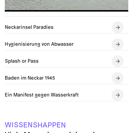
Neckarinsel Paradies
Hygienisierung von Abwasser
Splash or Pass
Baden im Neckar 1945
Ein Manifest gegen Wasserkraft
S
S
I
W
N
P
S
E
E
A
P
H
N