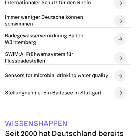
Internationaler Schutz für den Rhein
Immer weniger Deutsche können
schwimmen
Badegewässerverordnung Baden-
Württemberg
SWIM:AI Frühwarnsystem für
Flussbadestellen
Sensors for microbial drinking water quality
Stellungnahme: Ein Badesee in Stuttgart
A
E
P
P
W
S
S
I
N
N
S
E
H
Seit 2000 hat Deutschland bereits