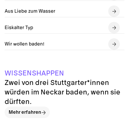
Aus Liebe zum Wasser
Eiskalter Typ
Wir wollen baden!
N
I
P
S
E
S
H
S
W
P
E
N
A
Zwei von drei Stuttgarter*innen
würden im Neckar baden, wenn sie
dürften.
Mehr erfahren