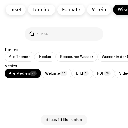
Insel
Termine
Formate
Verein
Wis
Themen
Alle Themen
Neckar
Ressource Wasser
Wasser in der 
Medien
Alle Medien
Website
Bild
PDF
Vide
61
30
3
19
61 aus 111 Elementen