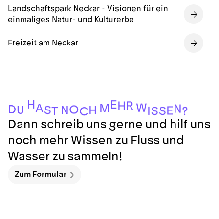
Landschaftspark Neckar - Visionen für ein
einmaliges Natur- und Kulturerbe
Freizeit am Neckar
H
E
R
H
W
A
M
N
D
O
U
S
H
N
E
I
S
S
T
?
C
Dann schreib uns gerne und hilf uns
noch mehr Wissen zu Fluss und
Wasser zu sammeln!
Zum Formular