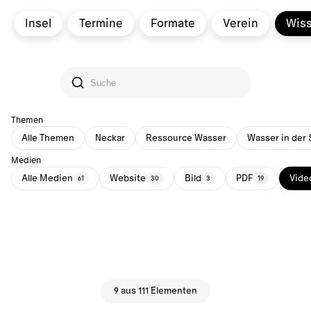
Insel
Termine
Formate
Verein
Wis
Themen
Alle Themen
Neckar
Ressource Wasser
Wasser in der 
Medien
Alle Medien
Website
Bild
PDF
Vide
61
30
3
19
9 aus 111 Elementen