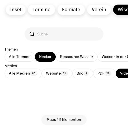
Insel
Termine
Formate
Verein
Wis
Themen
Alle Themen
Neckar
Ressource Wasser
Wasser in der 
Medien
Alle Medien
Website
Bild
PDF
Vid
85
36
9
29
9 aus 111 Elementen