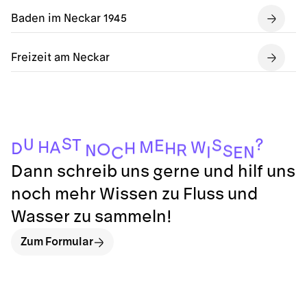
Baden im Neckar 1945
Freizeit am Neckar
S
?
U
T
S
E
H
M
W
A
H
H
D
O
R
N
S
N
I
E
C
Dann schreib uns gerne und hilf uns
noch mehr Wissen zu Fluss und
Wasser zu sammeln!
Zum Formular