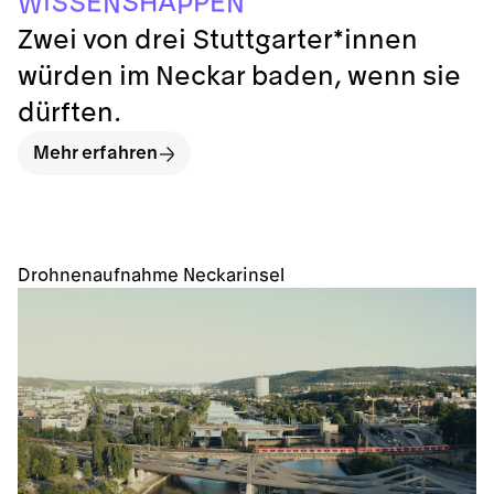
H
E
S
P
E
S
N
N
W
P
Zwei von drei Stuttgarter*innen
würden im Neckar baden, wenn sie
dürften.
Mehr erfahren
Drohnenaufnahme Neckarinsel