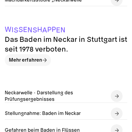
W
P
H
E
S
P
I
N
N
S
A
E
S
Das Baden im Neckar in Stuttgart ist
seit 1978 verboten.
Mehr erfahren
Neckarwelle - Darstellung des
Prüfungsergebnisses
Stellungnahme: Baden im Neckar
Gefahren beim Baden in Flüssen