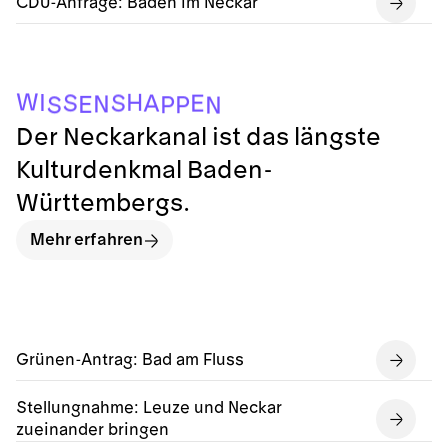
CDU-Anfrage: Baden im Neckar
W
H
I
S
S
A
E
N
E
P
P
S
N
Der Neckarkanal ist das längste
Kulturdenkmal Baden-
Württembergs.
Mehr erfahren
Grünen-Antrag: Bad am Fluss
Stellungnahme: Leuze und Neckar
zueinander bringen