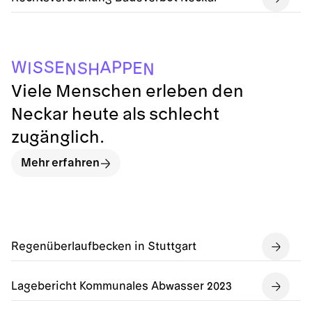
S
P
W
A
S
E
P
E
S
I
N
H
N
Viele Menschen erleben den
Neckar heute als schlecht
zugänglich.
Mehr erfahren
Regenüberlaufbecken in Stuttgart
Lagebericht Kommunales Abwasser 2023