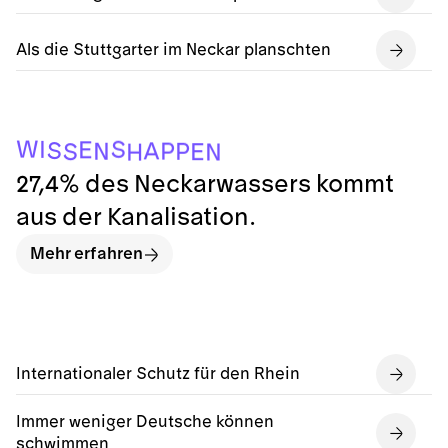
Als die Stuttgarter im Neckar planschten
W
S
I
E
S
A
P
N
P
S
E
N
H
27,4% des Neckarwassers kommt
aus der Kanalisation.
Mehr erfahren
Internationaler Schutz für den Rhein
Immer weniger Deutsche können
schwimmen