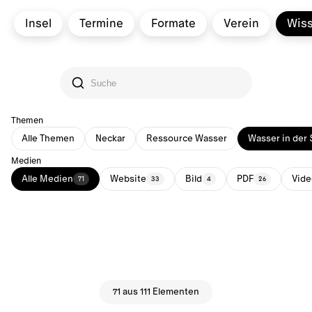
Insel
Termine
Formate
Verein
Wis
Themen
Alle Themen
Neckar
Ressource Wasser
Wasser in der 
Medien
Alle Medien
Website
Bild
PDF
Vide
71
33
4
26
71 aus 111 Elementen