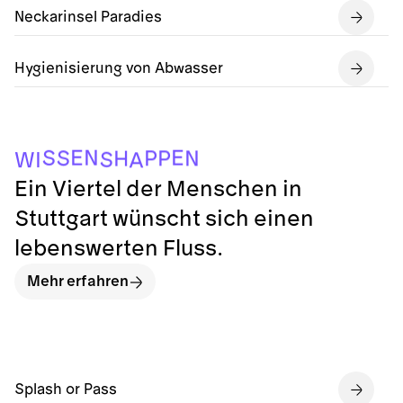
Neckarinsel Paradies
Hygienisierung von Abwasser
N
E
E
S
S
P
P
N
H
S
I
W
A
Ein Viertel der Menschen in
Stuttgart wünscht sich einen
lebenswerten Fluss.
Mehr erfahren
Splash or Pass