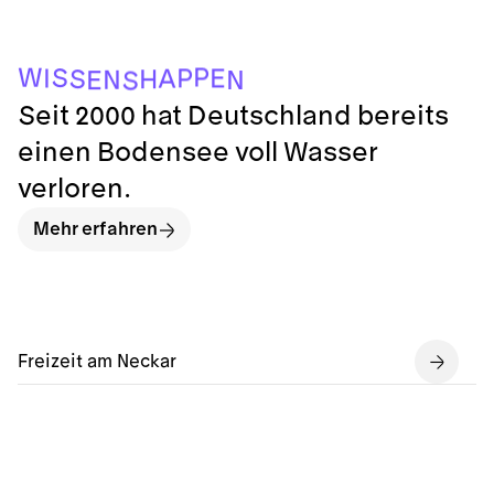
P
W
S
P
E
I
A
S
H
N
N
E
S
Seit 2000 hat Deutschland bereits
einen Bodensee voll Wasser
verloren.
Mehr erfahren
Freizeit am Neckar