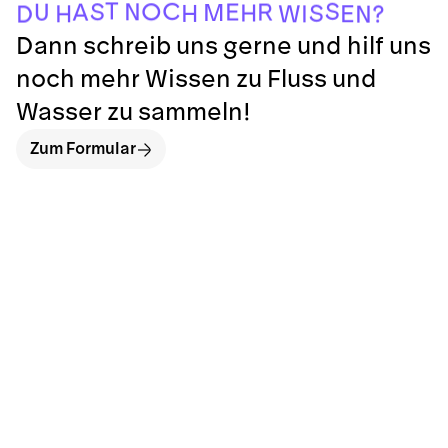
T
S
C
O
S
N
E
R
A
U
M
H
S
H
E
H
W
I
?
D
N
Dann schreib uns gerne und hilf uns
noch mehr Wissen zu Fluss und
Wasser zu sammeln!
Zum Formular