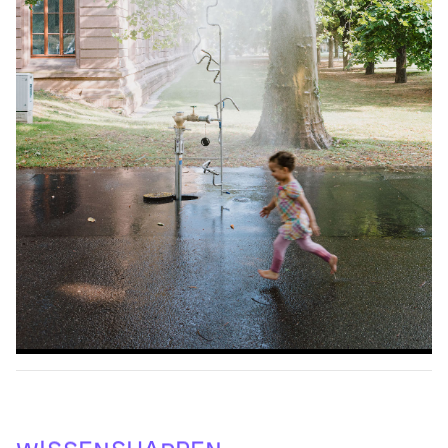
I
A
S