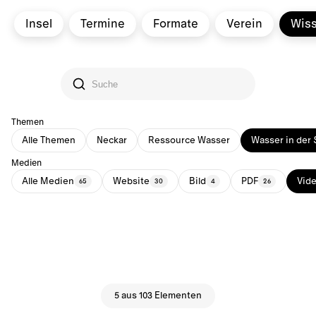
Insel
Termine
Formate
Verein
Wis
Themen
Alle Themen
Neckar
Ressource Wasser
Wasser in der 
Medien
Alle Medien
Website
Bild
PDF
Vid
65
30
4
26
5 aus 103 Elementen