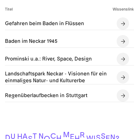
Titel
Wissenslink
Gefahren beim Baden in Flüssen
Baden im Neckar 1945
Prominski u.a.: River, Space, Design
Landschaftspark Neckar - Visionen für ein
einmaliges Natur- und Kulturerbe
Regenüberlaufbecken in Stuttgart
M
R
C
S
N
T
A
H
U
E
N
D
S
H
E
H
W
I
?
O
S