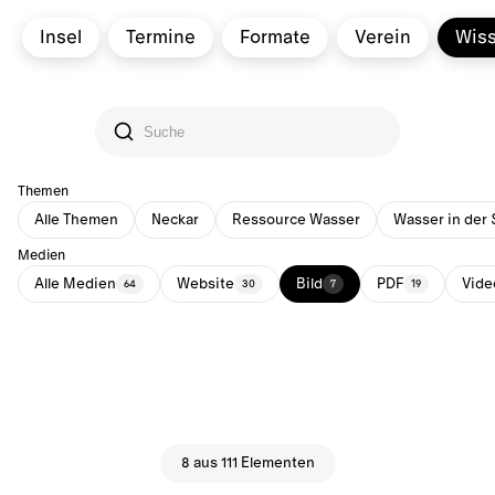
Insel
Termine
Formate
Verein
Wis
Themen
Alle Themen
Neckar
Ressource Wasser
Wasser in der 
Medien
Alle Medien
Website
Bild
PDF
Vide
64
30
7
19
8 aus 111 Elementen