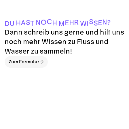
M
U
D
W
T
I
S
H
H
E
H
E
A
N
S
R
?
O
N
C
S
Dann schreib uns gerne und hilf uns
noch mehr Wissen zu Fluss und
Wasser zu sammeln!
Zum Formular