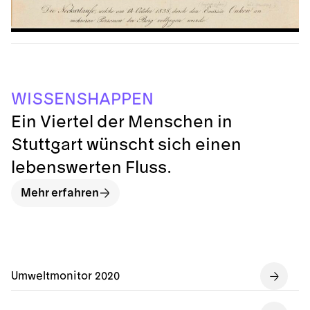
P
E
A
N
N
H
S
S
S
E
P
I
W
Ein Viertel der Menschen in
Stuttgart wünscht sich einen
lebenswerten Fluss.
Mehr erfahren
Umweltmonitor 2020