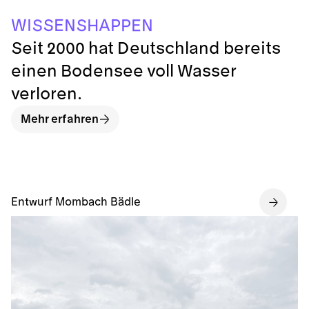
E
P
S
S
N
N
H
P
S
E
I
W
A
Seit 2000 hat Deutschland bereits
einen Bodensee voll Wasser
verloren.
Mehr erfahren
Entwurf Mombach Bädle