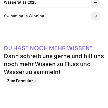
Wasseratlas 2025
Swimming is Winning
I
N
D
E
H
H
M
R
U
H
E
S
S
?
T
O
W
C
A
S
N
Dann schreib uns gerne und hilf uns
noch mehr Wissen zu Fluss und
Wasser zu sammeln!
Zum Formular