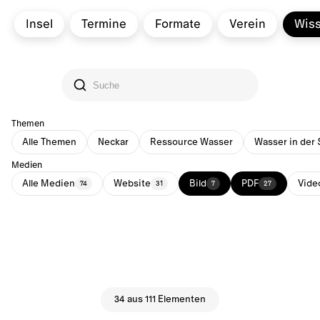
Insel
Termine
Formate
Verein
Wis
Themen
Alle Themen
Neckar
Ressource Wasser
Wasser in der 
Medien
Alle Medien
Website
Bild
PDF
Vide
74
31
7
27
34 aus 111 Elementen