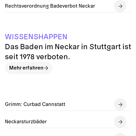
Rechtsverordnung Badeverbot Neckar
E
E
I
S
W
H
N
P
S
P
S
A
N
Das Baden im Neckar in Stuttgart ist
seit 1978 verboten.
Mehr erfahren
Grimm: Curbad Cannstatt
Neckarsturzbäder