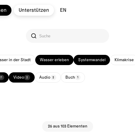
sen
Unterstützen
EN
ser in der Stadt
Wasser erleben
Systemwandel
Klimakrise
Video
Audio
Buch
21
2
2
1
26 aus 103 Elementen