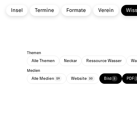
Insel
Termine
Formate
Verein
Wis
Themen
Alle Themen
Neckar
Ressource Wasser
Was
Medien
Alle Medien
Website
Bild
PDF
59
30
3