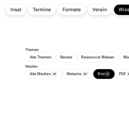
Insel
Termine
Formate
Verein
Wis
Themen
Alle Themen
Neckar
Ressource Wasser
Was
Medien
Alle Medien
Website
Bild
PDF
69
33
3