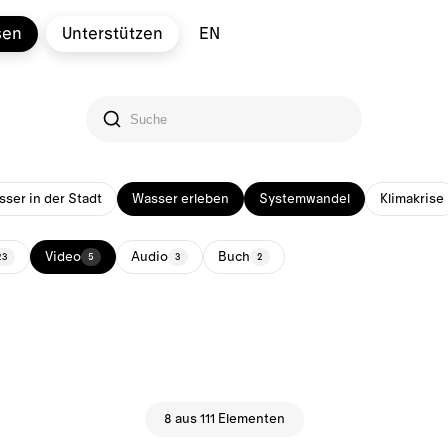
sen
Unterstützen
EN
ser in der Stadt
Wasser erleben
Systemwandel
Klimakrise
Video
Audio
Buch
23
5
3
2
8 aus 111 Elementen