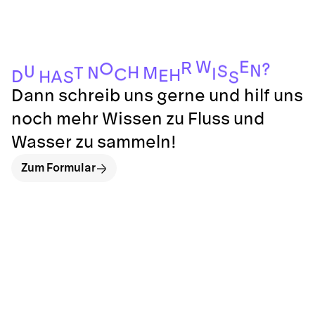
W
E
R
O
?
N
S
U
H
N
M
T
I
C
H
E
D
A
H
S
S
Dann schreib uns gerne und hilf uns
noch mehr Wissen zu Fluss und
Wasser zu sammeln!
Zum Formular