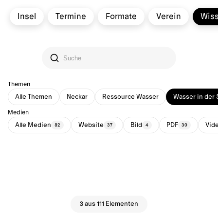
Insel
Termine
Formate
Verein
Wis
Themen
Alle Themen
Neckar
Ressource Wasser
Wasser in der 
Medien
Alle Medien
Website
Bild
PDF
Vid
82
37
4
30
3 aus 111 Elementen