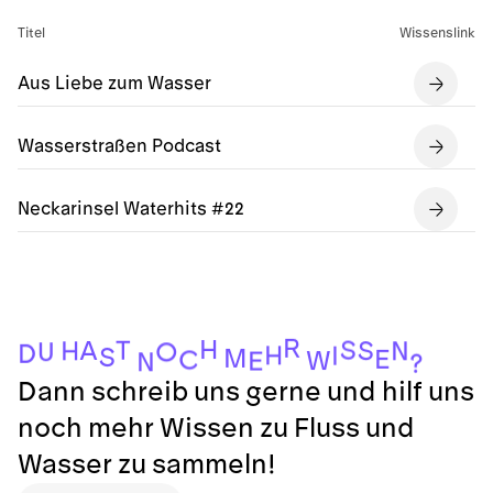
Titel
Wissenslink
Aus Liebe zum Wasser
Wasserstraßen Podcast
Neckarinsel Waterhits #22
R
H
S
T
A
S
N
H
U
O
D
H
I
S
M
E
C
W
E
N
?
Dann schreib uns gerne und hilf uns
noch mehr Wissen zu Fluss und
Wasser zu sammeln!