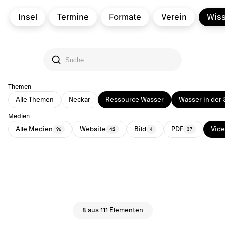
Insel
Termine
Formate
Verein
Wis
Themen
Alle Themen
Neckar
Ressource Wasser
Wasser in der 
Medien
Alle Medien
Website
Bild
PDF
Vid
96
42
4
37
8 aus 111 Elementen