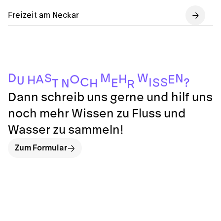
Freizeit am Neckar
M
D
W
S
N
H
A
O
E
H
U
C
S
I
S
?
E
H
N
T
R
Dann schreib uns gerne und hilf uns
noch mehr Wissen zu Fluss und
Wasser zu sammeln!
Zum Formular