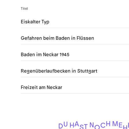
Titel
Eiskalter Typ
Gefahren beim Baden in Flüssen
Baden im Neckar 1945
Regenüberlaufbecken in Stuttgart
Freizeit am Neckar
M
H
A
U
N
E
H
C
D
T
S
O
H