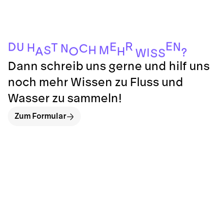
E
R
E
N
D
U
T
H
N
C
H
M
S
O
H
A
?
I
W
S
S
Dann schreib uns gerne und hilf uns
noch mehr Wissen zu Fluss und
Wasser zu sammeln!
Zum Formular