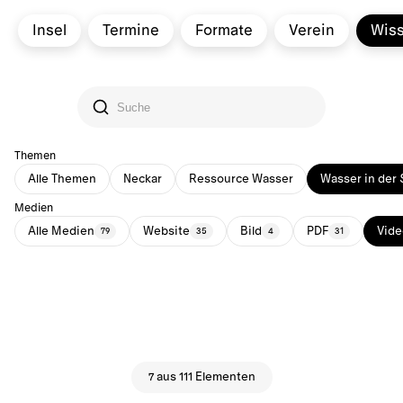
Insel
Termine
Formate
Verein
Wis
Themen
Alle Themen
Neckar
Ressource Wasser
Wasser in der 
Medien
Alle Medien
Website
Bild
PDF
Vide
79
35
4
31
7 aus 111 Elementen