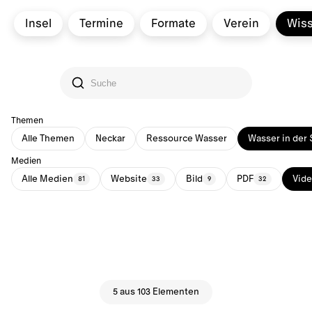
Insel
Termine
Formate
Verein
Wis
Themen
Alle Themen
Neckar
Ressource Wasser
Wasser in der 
Medien
Alle Medien
Website
Bild
PDF
Vid
81
33
9
32
5 aus 103 Elementen