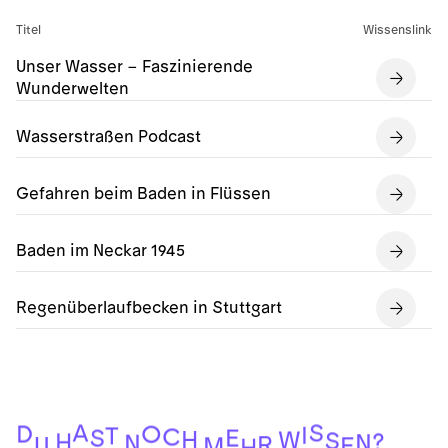
Titel
Wissenslink
Unser Wasser – Faszinierende
Wunderwelten
Wasserstraßen Podcast
Gefahren beim Baden in Flüssen
Baden im Neckar 1945
Regenüberlaufbecken in Stuttgart
S
A
D
O
I
T
C
E
S
H
W
S
H
?
N
N
R
U
E
M
H