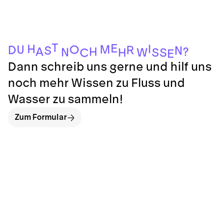
T
E
H
I
M
O
U
D
R
S
N
H
A
?
N
W
S
H
S
C
E
Dann schreib uns gerne und hilf uns
noch mehr Wissen zu Fluss und
Wasser zu sammeln!
Zum Formular