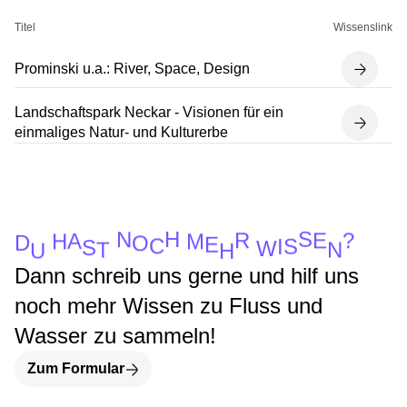
Titel
Wissenslink
Prominski u.a.: River, Space, Design
Landschaftspark Neckar - Visionen für ein
einmaliges Natur- und Kulturerbe
S
H
N
R
?
E
A
M
H
D
O
E
C
S
I
S
W
N
T
U
H
Dann schreib uns gerne und hilf uns
noch mehr Wissen zu Fluss und
Wasser zu sammeln!
Zum Formular