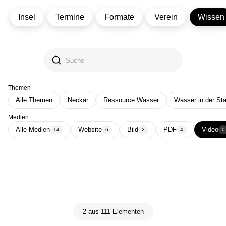
Insel
Termine
Formate
Verein
Wissen
Themen
Alle Themen
Neckar
Ressource Wasser
Wasser in der Sta
Medien
Alle Medien
Website
Bild
PDF
Video
14
6
2
4
0
2 aus 111 Elementen