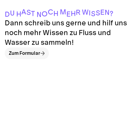
A
M
C
W
E
S
R
N
S
I
U
H
H
?
T
S
O
H
E
D
N
Dann schreib uns gerne und hilf uns
noch mehr Wissen zu Fluss und
Wasser zu sammeln!
Zum Formular