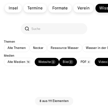
Insel
Termine
Formate
Verein
Wis
Themen
Alle Themen
Neckar
Ressource Wasser
Wasser in der 
Medien
Alle Medien
Website
Bild
PDF
Video
14
6
2
4
8 aus 111 Elementen