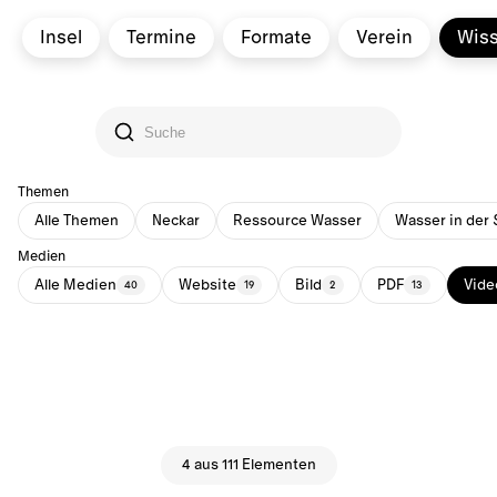
Insel
Termine
Formate
Verein
Wis
Themen
Alle Themen
Neckar
Ressource Wasser
Wasser in der 
Medien
Alle Medien
Website
Bild
PDF
Vide
40
19
2
13
4 aus 111 Elementen