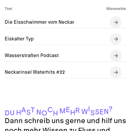
Titel
Wissenslink
Die Eisschwimmer vom Neckar
Eiskalter Typ
Wasserstraßen Podcast
Neckarinsel Waterhits #22
I
?
C
E
A
T
R
M
N
W
S
E
N
S
H
H
U
S
D
O
H
Dann schreib uns gerne und hilf uns
noch mehr Wissen zu Fluss und