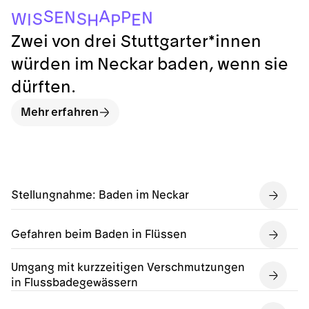
S
A
P
N
E
N
S
S
W
I
E
H
P
Zwei von drei Stuttgarter*innen
würden im Neckar baden, wenn sie
dürften.
Mehr erfahren
Stellungnahme: Baden im Neckar
Gefahren beim Baden in Flüssen
Umgang mit kurzzeitigen Verschmutzungen
in Flussbadegewässern