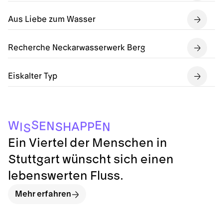
Aus Liebe zum Wasser
Recherche Neckarwasserwerk Berg
Eiskalter Typ
S
E
W
E
N
P
A
P
H
S
N
I
S
Ein Viertel der Menschen in
Stuttgart wünscht sich einen
lebenswerten Fluss.
Mehr erfahren