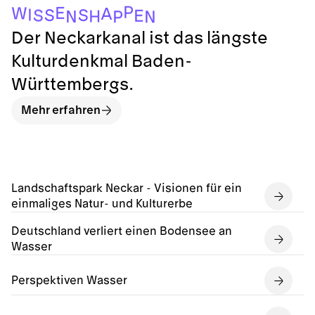
P
E
W
A
I
S
S
S
E
H
N
P
N
Der Neckarkanal ist das längste
Kulturdenkmal Baden-
Württembergs.
Mehr erfahren
Landschaftspark Neckar - Visionen für ein
einmaliges Natur- und Kulturerbe
Deutschland verliert einen Bodensee an
Wasser
Perspektiven Wasser