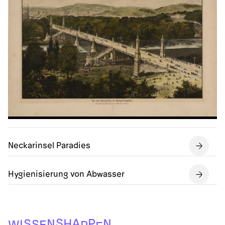
Neckarinsel Paradies
Hygienisierung von Abwasser
S
A
P
S
H
N
N
S
I