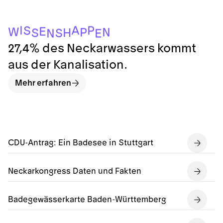
I
A
P
S
E
W
N
P
H
S
S
E
N
27,4% des Neckarwassers kommt
aus der Kanalisation.
Mehr erfahren
CDU-Antrag: Ein Badesee in Stuttgart
Neckarkongress Daten und Fakten
Badegewässerkarte Baden-Württemberg