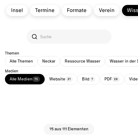
Insel
Termine
Formate
Verein
Wis
Themen
Alle Themen
Neckar
Ressource Wasser
Wasser in der 
Medien
Alle Medien
Website
Bild
PDF
Vide
75
31
7
28
75 aus 111 Elementen