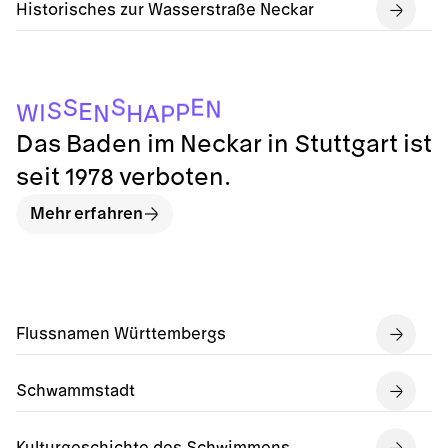
Historisches zur Wasserstraße Neckar
S
E
S
N
S
E
P
I
W
A
N
H
P
Das Baden im Neckar in Stuttgart ist
seit 1978 verboten.
Mehr erfahren
Flussnamen Württembergs
Schwammstadt
Kulturgeschichte des Schwimmens