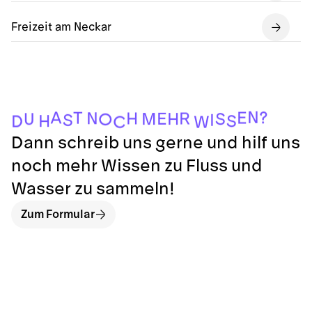
Freizeit am Neckar
N
?
A
E
T
N
H
R
E
M
H
S
U
O
I
S
H
S
D
W
C
Dann schreib uns gerne und hilf uns
noch mehr Wissen zu Fluss und
Wasser zu sammeln!
Zum Formular