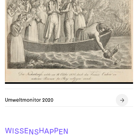
Umweltmonitor 2020
S
N
P
E
N
S
A
S
I
E
P
W
H