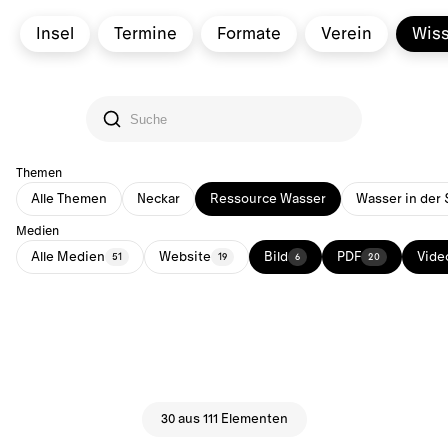
Insel
Termine
Formate
Verein
Wis
Themen
Alle Themen
Neckar
Ressource Wasser
Wasser in der 
Medien
Alle Medien
Website
Bild
PDF
Vide
51
19
6
20
30 aus 111 Elementen