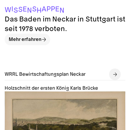
N
H
N
S
W
S
E
E
A
S
I
P
P
Das Baden im Neckar in Stuttgart ist
seit 1978 verboten.
Mehr erfahren
WRRL Bewirtschaftungsplan Neckar
Holzschnitt der ersten König Karls Brücke