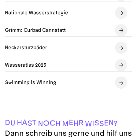
Nationale Wasserstrategie
Grimm: Curbad Cannstatt
Neckarsturzbäder
Wasseratlas 2025
Swimming is Winning
W
N
H
S
M
?
I
H
S
O
U
C
E
S
R
H
T
D
N
E
A
Dann schreib uns gerne und hilf uns