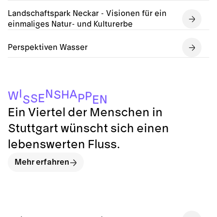
Landschaftspark Neckar - Visionen für ein
einmaliges Natur- und Kulturerbe
Perspektiven Wasser
I
N
A
H
S
W
P
P
E
S
N
S
E
Ein Viertel der Menschen in
Stuttgart wünscht sich einen
lebenswerten Fluss.
Mehr erfahren