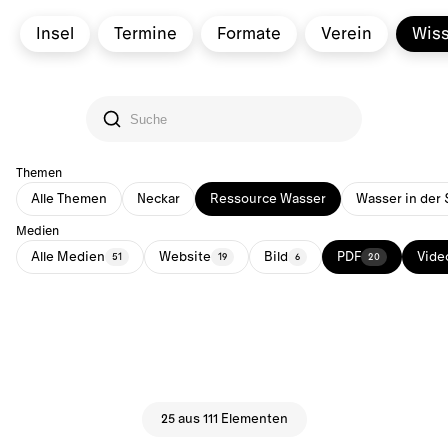
Insel
Termine
Formate
Verein
Wis
Themen
Alle Themen
Neckar
Ressource Wasser
Wasser in der 
Medien
Alle Medien
Website
Bild
PDF
Vide
51
19
6
20
25 aus 111 Elementen