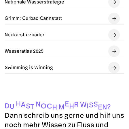
Nationale Wasserstrategie
Grimm: Curbad Cannstatt
Neckarsturzbäder
Wasseratlas 2025
Swimming is Winning
H
E
S
N
R
A
W
S
D
I
O
S
H
C
U
T
?
M
N
E
H
Dann schreib uns gerne und hilf uns
noch mehr Wissen zu Fluss und