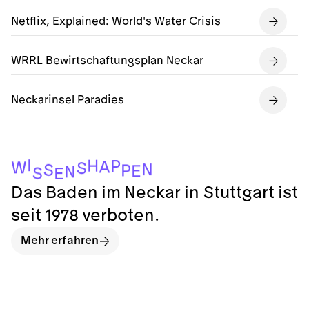
Netflix, Explained: World's Water Crisis
WRRL Bewirtschaftungsplan Neckar
Neckarinsel Paradies
I
H
P
A
W
S
N
S
P
E
N
S
E
Das Baden im Neckar in Stuttgart ist
seit 1978 verboten.
Mehr erfahren