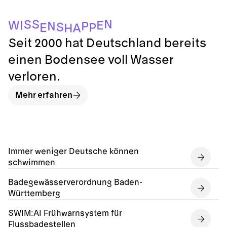
N
S
S
E
W
I
N
P
S
P
E
A
H
Seit 2000 hat Deutschland bereits
einen Bodensee voll Wasser
verloren.
Mehr erfahren
Immer weniger Deutsche können
schwimmen
Badegewässerverordnung Baden-
Württemberg
SWIM:AI Frühwarnsystem für
Flussbadestellen