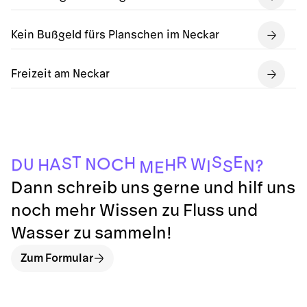
Kein Bußgeld fürs Planschen im Neckar
Freizeit am Neckar
S
T
E
R
H
S
O
N
W
A
U
C
H
H
D
?
N
S
I
M
E
Dann schreib uns gerne und hilf uns
noch mehr Wissen zu Fluss und
Wasser zu sammeln!
Zum Formular