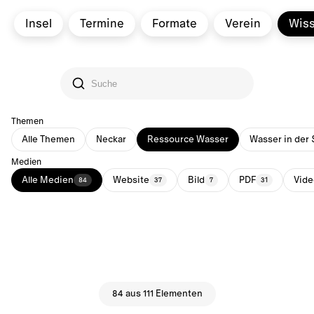
Insel
Termine
Formate
Verein
Wis
Themen
Alle Themen
Neckar
Ressource Wasser
Wasser in der 
Medien
Alle Medien
Website
Bild
PDF
Vide
84
37
7
31
84 aus 111 Elementen