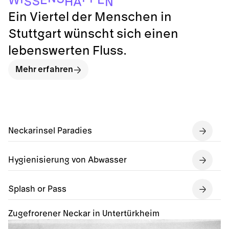
E
W
S
H
S
A
N
Ein Viertel der Menschen in
Stuttgart wünscht sich einen
lebenswerten Fluss.
Mehr erfahren
Neckarinsel Paradies
Hygienisierung von Abwasser
Splash or Pass
Zugefrorener Neckar in Untertürkheim