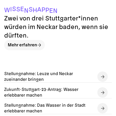
S
E
S
I
S
A
P
W
P
H
N
E
N
Zwei von drei Stuttgarter*innen
würden im Neckar baden, wenn sie
dürften.
Mehr erfahren
Stellungnahme: Leuze und Neckar
zueinander bringen
Zukunft-Stuttgart-23-Antrag: Wasser
erlebbarer machen
Stellungnahme: Das Wasser in der Stadt
erlebbarer machen