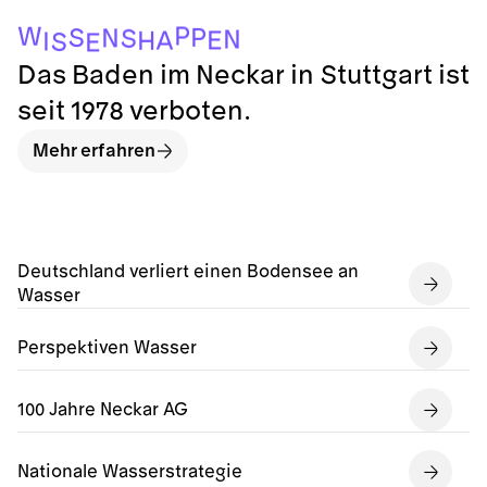
P
W
P
S
N
S
N
E
A
H
I
S
E
Das Baden im Neckar in Stuttgart ist
seit 1978 verboten.
Mehr erfahren
Deutschland verliert einen Bodensee an
Wasser
Perspektiven Wasser
100 Jahre Neckar AG
Nationale Wasserstrategie