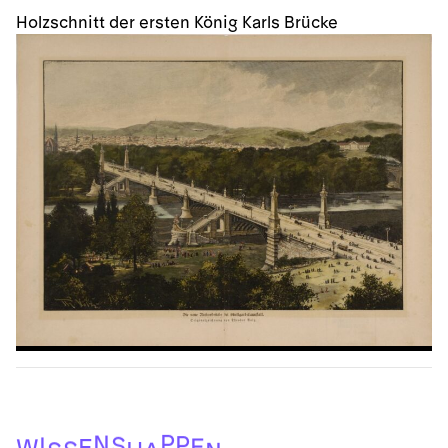
Holzschnitt der ersten König Karls Brücke
P
N
P
S
I
E