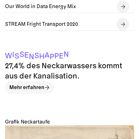
Our World in Data Energy Mix
STREAM Fright Transport 2020
N
S
I
E
A
S
W
E
P
S
H
N
P
27,4% des Neckarwassers kommt
aus der Kanalisation.
Mehr erfahren
Grafik Neckartaufe