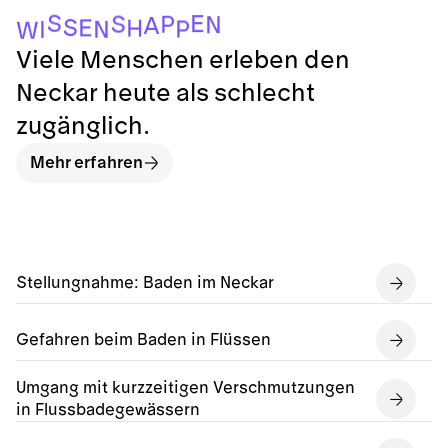
S
E
S
P
N
A
S
E
H
P
N
I
W
Viele Menschen erleben den
Neckar heute als schlecht
zugänglich.
Mehr erfahren
Stellungnahme: Baden im Neckar
Gefahren beim Baden in Flüssen
Umgang mit kurzzeitigen Verschmutzungen
in Flussbadegewässern