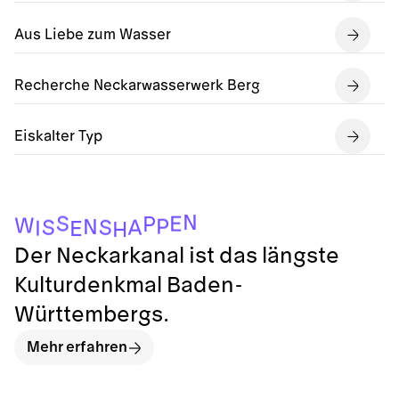
Aus Liebe zum Wasser
Recherche Neckarwasserwerk Berg
Eiskalter Typ
N
S
E
P
W
P
N
S
A
S
I
E
H
Der Neckarkanal ist das längste
Kulturdenkmal Baden-
Württembergs.
Mehr erfahren