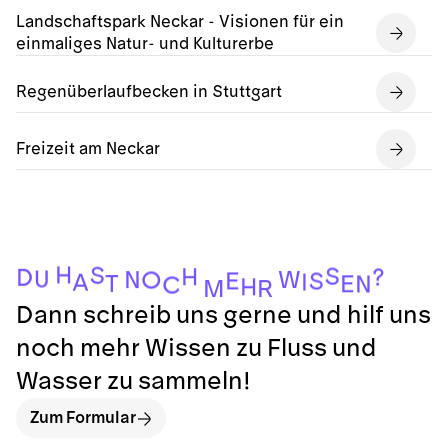
Landschaftspark Neckar - Visionen für ein
einmaliges Natur- und Kulturerbe
Regenüberlaufbecken in Stuttgart
Freizeit am Neckar
H
S
S
H
?
D
U
W
N
O
E
S
I
A
T
E
N
C
H
M
R
Dann schreib uns gerne und hilf uns
noch mehr Wissen zu Fluss und
Wasser zu sammeln!
Zum Formular