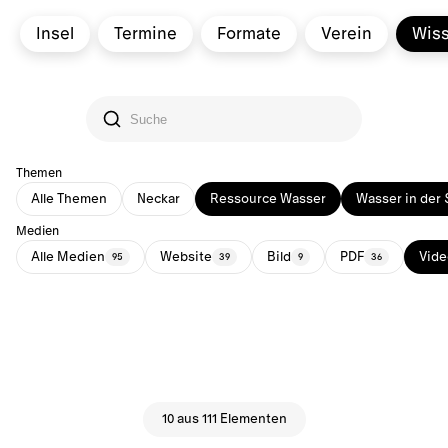
Insel
Termine
Formate
Verein
Wis
Themen
Alle Themen
Neckar
Ressource Wasser
Wasser in der 
Medien
Alle Medien
Website
Bild
PDF
Vide
95
39
9
36
10 aus 111 Elementen